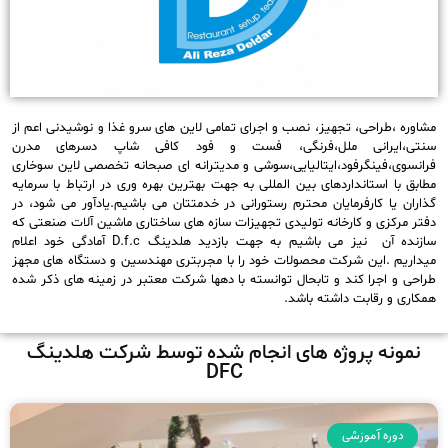
مشاوره ،طراحی، تجهیز، نصب و اجرای تمامی لاین های سرو غذا و نوشیدنی اعم از
سنتی،ایرانی ملل،فرنگی، فست و فود کافی شاپ دسرهای مدرن
فرانسوی،فینگرفود،ایتالیایی،سوشی و مدیترانه ای صبحانه تخصصی لاین سوخاری
مطابق با استانداردهای بین المللی به جهت بهترین بهره وری در ارتباط با سرمایه
گذاران یا کارفرمایان محترم رستورانی در خدمتتان می باشیم.یادآور می شود، در
دفتر مرکزی و کارخانه تولیدی تجهیزات سازه های ساختاری ماشین آلات صنعتی که
سازنده آن نیز می باشیم به جهت بازدید هلدینگ D.f.c آمادگی خود اعلام
میداریم .این شرکت محصولات خود را با مجربتری مهندسین و دستگاه های مجهز
طراحی و اجرا کند و تابحال توانسته با دهها شرکت معتبر در زمینه های ذکر شده
همکاری و رقابت داشته باشد.
نمونه پروژه های انجام شده توسط شرکت هلدینگ
DFC
دوره آموزشی