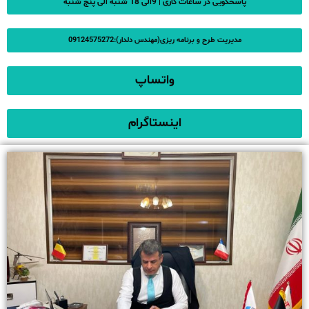
پاسخگویی در ساعات کاری | 9الی 18 شنبه الی پنج شنبه
مدیریت طرح و برنامه ریزی(مهندس دلدار):09124575272
واتساپ
اینستاگرام