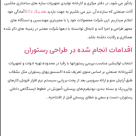
دآور می شود، در دفتر مرکزی و کارخانه تولیدی تجهیزات سازه های ساختاری ماشین
ات صنعتی که سازنده آن نیز می باشیم به جهت بازدید
هلدینگ D.f.c
آمادگی خود
لام میداریم .این شرکت محصولات خود را با مجربتری مهندسین و دستگاه های
هز طراحی و اجرا کند و تابحال توانسته با دهها شرکت معتبر در زمینه های ذکر شده
کاری و رقابت داشته باشد.
قدامات انجام شده در طراحی رستوران
تخاب لوکیشن مناسب،بررسی رستورانها با رقبا در محدوده،تهیه ادوات و تجهیزات
پزخانه صنعتی بر اساس منوی تعریف شده اکسسوریهای رستوران مثل بشقاب
ق آرایش منو و ارائه سرویس بعد از پخت،برپایی سیستم نرم افزار فروش،کارهای
پی،پک و بسته بندی-یونیفرم‌های پرسنلی-آموزش در خطوط ایستگاهی داخلی
توران-تست و سعی و خطای پرسنلی قبل از افتتاحیه…