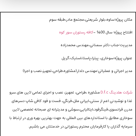
ان پروژه:ساوه،بلوار شریعتی،مجتمع مادر،طبقه سوم
تتاح پروژه: سال 1400 –
کافه رستوران سور کوه
یریت:جناب دکتر سمنانی،مهندس محمدزاده‌
وان پروژه:سوخاری، پیتزا،پاستا،استیک،گریل
یر اجرائی و عملیاتی:مهندس دلدار(مشاوره،طراحی،تجهیز،نصب و اجرا)
کت هلدینگ D.f.c
مشاوره ،طراحی، تجهیز، نصب و اجرای تمامی لاین های سرو
ا و نوشیدنی اعم از سنتی،ایرانی ملل،فرنگی، فست و فود کافی شاپ دسرهای
رن فرانسوی،فینگرفود،ایتالیایی،سوشی و مدیترانه ای صبحانه تخصصی لاین
خاری مطابق با استانداردهای بین المللی به جهت بهترین بهره وری در ارتباط با
مایه گذاران یا کارفرمایان محترم رستورانی در خدمتتان می باشیم.