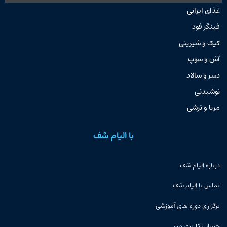
غذای ایرانی
فینگر فود
کیک و شیرینی
آش و سوپ
دسر و سالاد
نوشیدنی
مربا و ترشی
با الیام شف
درباره الیام شف
تماس با الیام شف
برگزاری دوره های آموزشی
حساب کاربری من