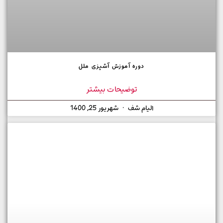
دوره آموزش آشپزی ملل
توضیحات بیشتر
الیام شف
شهریور 25, 1400