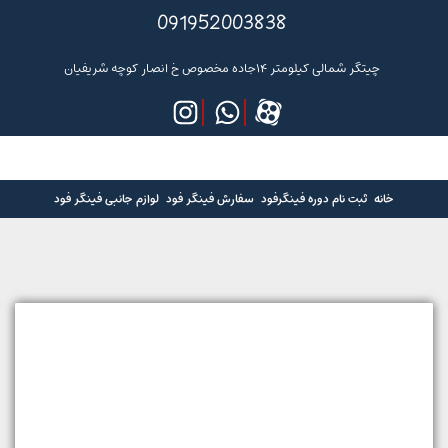
091952003838
چیتگر شمالی کیلومتر ۱۴جاده مخصوص خ انصار کوچه شریفیان
خانه
ثبت نام دوره فینگرفود
سفارش فینگر فود
لوازم جانبی فینگر فود