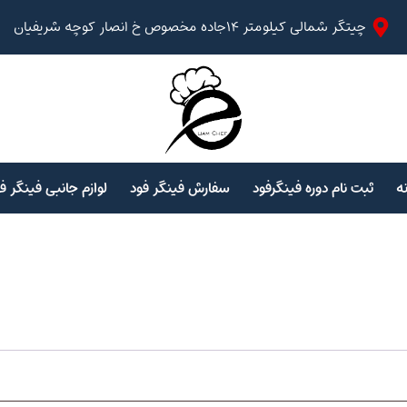
چیتگر شمالی کیلومتر ۱۴جاده مخصوص خ انصار کوچه شریفیان
ه
ثبت نام دوره فینگرفود
سفارش فینگر فود
لوازم جانبی فینگر ف