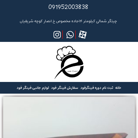
091952003838
چیتگر شمالی کیلومتر ۱۴جاده مخصوص خ انصار کوچه شریفیان
خانه
ثبت نام دوره فینگرفود
سفارش فینگر فود
لوازم جانبی فینگر فود